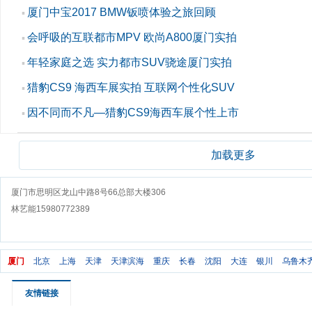
厦门中宝2017 BMW钣喷体验之旅回顾
▪
会呼吸的互联都市MPV 欧尚A800厦门实拍
▪
年轻家庭之选 实力都市SUV骁途厦门实拍
▪
猎豹CS9 海西车展实拍 互联网个性化SUV
▪
因不同而不凡—猎豹CS9海西车展个性上市
▪
加载更多
厦门市思明区龙山中路8号66总部大楼306
林艺能15980772389
厦门
北京
上海
天津
天津滨海
重庆
长春
沈阳
大连
银川
乌鲁木
友情链接