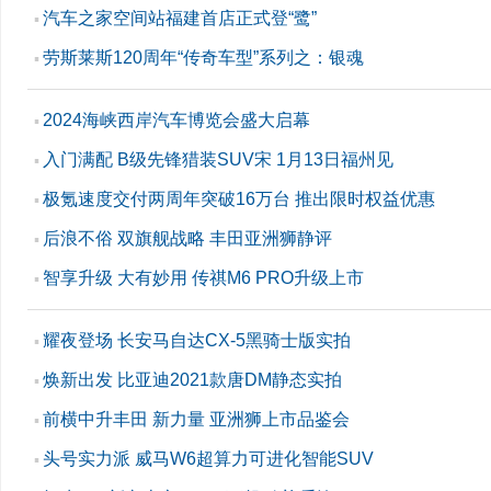
汽车之家空间站福建首店正式登“鹭”
▪
劳斯莱斯120周年“传奇车型”系列之：银魂
▪
2024海峡西岸汽车博览会盛大启幕
▪
入门满配 B级先锋猎装SUV宋 1月13日福州见
▪
极氪速度交付两周年突破16万台 推出限时权益优惠
▪
后浪不俗 双旗舰战略 丰田亚洲狮静评
▪
智享升级 大有妙用 传祺M6 PRO升级上市
▪
耀夜登场 长安马自达CX-5黑骑士版实拍
▪
焕新出发 比亚迪2021款唐DM静态实拍
▪
前横中升丰田 新力量 亚洲狮上市品鉴会
▪
头号实力派 威马W6超算力可进化智能SUV
▪