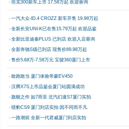
坦克300新车上市 17.58万起 欢迎垂询
▪
一汽大众-ID.4 CROZZ 新车开售 19.98万起
▪
全新长安UNI-K已在售15.79万起 欢迎品鉴
▪
全新比亚迪秦PLUS 已到店 欢迎入店垂询
▪
全新奔驰S级已到店 现售价89.98万起
▪
售价5.68万-7.58万元 宝骏360厦门上市
▪
敢跑敢当 厦门体验帝豪EV450
▪
汉腾X7S上市品鉴会厦门站圆满成功
▪
旗舰之作 如7而至 北汽幻速S7厦门实拍
▪
猎豹CS9 厦门到店实拍 因不同而不凡
▪
一路潮前 全新一代君威厦门到店实拍
▪