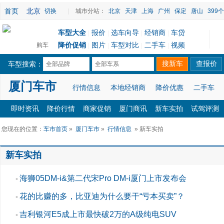
首页
北京
切换
|
城市分站：
北京
天津
上海
广州
保定
唐山
399
车型大全
报价
选车向导
经销商
车贷
|
|
|
|
降价促销
图片
车型对比
二手车
视频
购车
|
|
|
|
车型搜索：
全部品牌
全部车系
厦门车市
行情信息
本地经销商
降价优惠
二手车
即时资讯
降价行情
商家促销
厦门商讯
新车实拍
试驾评测
您现在的位置：
车市首页
»
厦门车市
»
行情信息
» 新车实拍
新车实拍
海狮05DM-i&第二代宋Pro DM-i厦门上市发布会
▪
花的比赚的多，比亚迪为什么要干“亏本买卖”？
▪
吉利银河E5成上市最快破2万的A级纯电SUV
▪